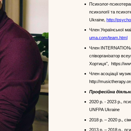
Психолог-психотерап
психології та психоте
Ukraine,
http://psych
Член Української ма
uma.com/team.html
Член INTERNATION
співорганізатор всеу
Хортиця",
https://ww
Член асоціації музи
http://musictherapy.o
Професійна діяльн
2020 р. - 2023 р., п
UNFPA Ukraine
2018 р. – 2020 р., с
2013 р. – 2018 р., п