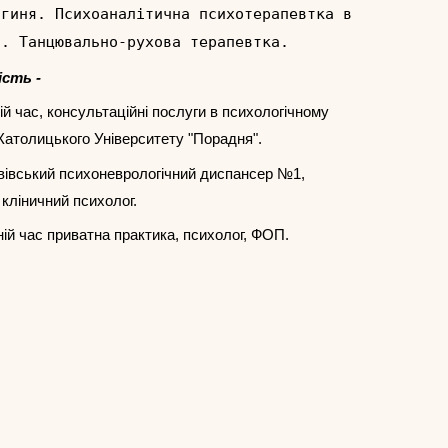
огиня. Психоаналітична психотерапевтка в
я. Танцювально-рухова терапевтка.
ість -
ній час, консультаційні послуги в психологічному
 Католицького Університету "Порадня".
Львівський психоневрологічний диспансер №1,
 кліничний психолог.
ній час приватна практика, психолог, ФОП.