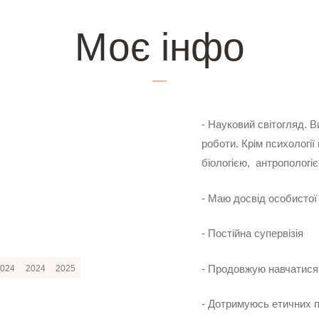
Моє інфо
я психотерапії
Де я навчався психотерапії
- Науковий світогляд. 
ий університет /
Psychodrama Association for Europe e.V
міжн
роботи. Крім психології
мна психотерапія,
(PАFE), (Germany) / Психодрама –
(Укра
біологією, антропологіє
практик
музик
Musik
- Маю досвід особистої 
- Постійна супервізія
- Продовжую навчатися 
2024
2024
2025
- Дотримуюсь етичних п