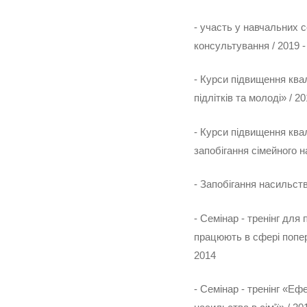
- участь у навчальних с
консультування / 2019 -
- Курси підвищення ква
підлітків та молоді» / 2
- Курси підвищення ква
запобігання сімейного н
- Запобігання насильств
- Семінар - тренінг для
працюють в сфері попер
2014
- Семінар - тренінг «Еф