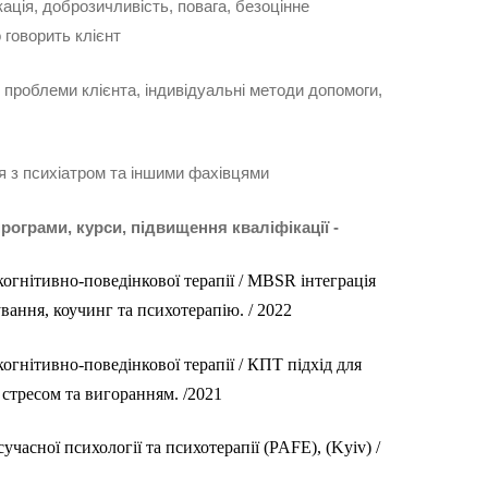
ація, доброзичливість, повага, безоцінне
 говорить клієнт
 проблеми клієнта, індивідуальні методи допомоги,
ця з психіатром та іншими фахівцями
рограми, курси, підвищення кваліфікації -
когнітивно-поведінкової терапії /
MBSR інтеграція
вання, коучинг та психотерапію. / 2022
когнітивно-поведінкової терапії /
КПТ підхід для
 стресом та вигоранням. /2021
учасної психології та психотерапії (PAFE), (Kyiv) /