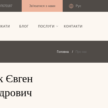
97670187
Зв'язатися з нами
Рус
ІКАТИ
БЛОГ
ПОСЛУГИ
КОНТАКТИ
Головна
Про нас
к Євген
дрович