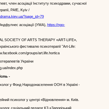
евт, член асоціації Інституту психодрами, сучасної
рапії, PAfE, Kyiv /
odrama.kiev.ua/?page_id=79
йндфулнес асоціації (УМА),
https://ngo-
AL SOCIETY OF ARTS THERAPY «ART-LIFE»,
країнського фестивалю психотерапії "Art-Life:
w.facebook.com/groups/art.life.hortica
котерапевтів України
rg.ua/index.php
ість -
сихолог у Фонд Народонаселення ООН в Україні -
імейний психолог у центрі «Відновлення» м. Київ.
сихолог, соціальний педагог КЗ «Запорізький