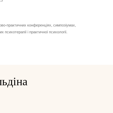
15
ково-практичних конференціях, симпозіумах,
 психотерапії і практичної психології.
ьдіна