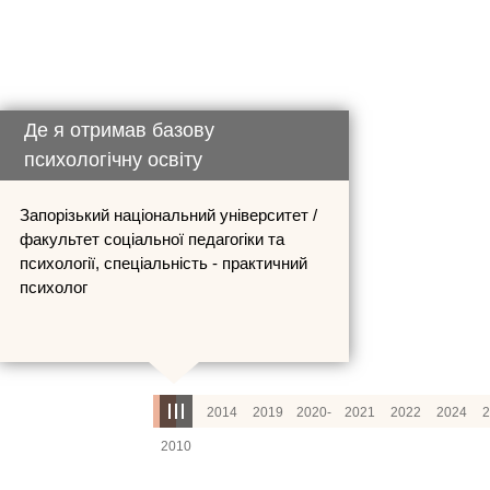
Де я отримав базову
Де я навчавс
психологічну освіту
Запорізький національний університет /
Кримський гуманітарн
факультет соціальної педагогіки та
інтермодальна систе
психології, спеціальність - практичний
психолог
психолог
2014
2019
2020-
2021
2022
2024
2010