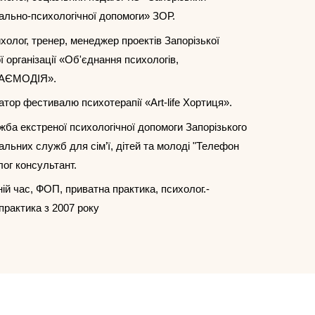
ально-психологічної допомоги» ЗОР.
сихолог, тренер, менеджер проектів Запорізької
 організації «Об'єднання психологів,
ВЗАЄМОДІЯ».
затор фестивалю психотерапії «Art-life Хортиця».
ужба екстреної психологічної допомоги Запорізького
альних служб для сім’ї, дітей та молоді "Телефон
лог консультант.
ній час, ФОП, приватна практика, психолог.-
рактика з 2007 року