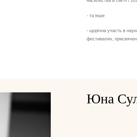
насильства в сім'ї» / 20
- та інше
- щорічна участь в нау
фестивалях, присвячених
Юна Сул