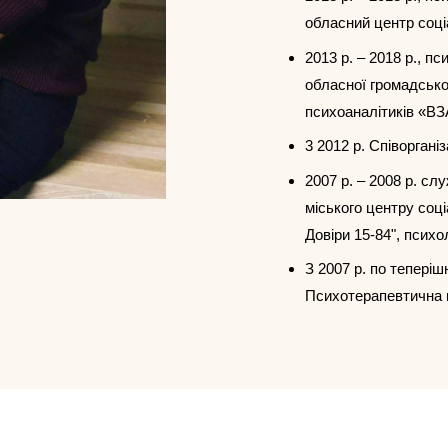
обласний центр соці
2013 р. – 2018 р., п
обласної громадської
психоаналітиків «
3 2012 р. Співоргані
2007 р. – 2008 р. сл
міського центру соці
Довіри 15-84", психо
З 2007 р. по теперіш
Психотерапевтична п