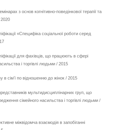
емінарах з основ когнітивно-поведінкової терапії та
 2020
ліфікації «Специфіка соціальної роботи серед
017
ліфікації для фахівців, що працюють в сфері
асильства і торгівлі людьми / 2015
у в сім'ї по відношенню до жінок / 2015
 представників мультидисциплінарних груп, що
едження сімейного насильства і торгівлі людьми /
ективне міжвідомча взаємодія в запобіганні