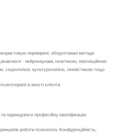
Де я навчався психотерапії
Украї
пове
Використовую перевірені, обгрунтовані методи
ародний навчальний проект УСП
 цікавлюся - нейронаукамі, генетикою, еволюційною
їнська спілка псіхотерапевтів) з
ю, соціологією, культурологією, лінгвістикою тощо
отерапії, Wiener Institut fur
therapie (Austria) / музикотерапевт
психотерапії в якості клієнта
та підвищувати професійну кваліфікацію
ринципів роботи психолога. Конфіденційність,